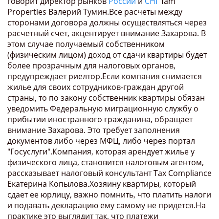
говорит директор рынков
России
и
СНГ
fam
Properties Валерий Тумин.Все расчеты между
сторонами договора должны осуществляться через
расчетный счет, акцентирует внимание Захарова. В
этом случае получаемый собственником
(физическим лицом) доход от сдачи квартиры будет
более прозрачным для налоговых органов,
предупреждает риелтор.Если компания снимается
жилье для своих сотрудников-граждан другой
страны, то по закону собственник квартиры обязан
уведомить Федеральную миграционную службу о
прибытии иностранного гражданина, обращает
внимание Захарова. Это требует заполнения
документов либо через МФЦ, либо через портал
"Госуслуги".Компания, которая арендует жилье у
физического лица, становится налоговым агентом,
рассказывает налоговый консультант Tax Compliance
Екатерина Копылова.Хозяину квартиры, который
сдает ее юрлицу, важно помнить, что платить налоги
и подавать декларацию ему самому не придется.На
практике это выглядит так, что платежи