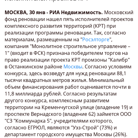
МОСКВА, 30 янв - РИА Недвижимость.
Московский
фонд реновации нашел пять исполнителей проектов
комплексного развития территорий (КРТ) при
реализации программы реновации. Так, согласно
материалам, размещенным на "
Росэлторге
",
компания "Монолитное строительное управление –
1" (входит в ФСК) признана победителем торгов на
право реализации проекта КРТ промзоны "Калибр"
в Останкинском районе
Москвы
. Согласно условиям
конкурса, здесь возведут для нужд реновации 88,1
тысячи квадратных метров жилья. Минимальный
объем финансирования работ оценивается почти в
11,8 миллиарда рублей. Согласно результатам
другого конкурса, комплексным развитием
территории на Кременчугской улице (владение 19) и
проспекте Вернадского (владение 62) займется ООО
"СЗ "Коммунарка 5", учредителями которого,
согласно ЕГРЮЛ, являются "Уэз-Строй" (73%) и
департамент городского имущества Москвы (26%).