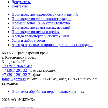
Документы
Контакты
Производство железобетонных изделий
Производство металлоконструкций
Промышленое, АБК строительство
Производство арматурных изделий
Производство песка и щебня
Аренда транспорта и спецтехники
Услуги лаборатории
Аренда офисных и производственных площадей
660027, Красноярский край,
г. Красноярск,проезд
Заводской, 2Г
+7 (391) 264-21-82
+7 (391) 291-32-71
отдел продаж
+7 (391) 291-32-71
факс
info@kgbmk.ru
пн-пт: 08:00-16:45, обед 12:30-13:15
сб, вс:
выходной
Политика обработки персональных данных
2026 АО «КЖБМК»
разработка и дизайн сайта