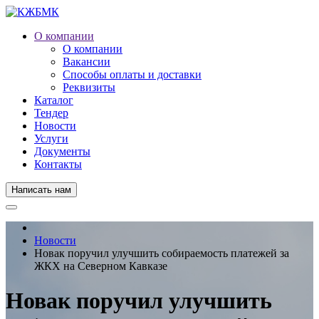
О компании
О компании
Вакансии
Способы оплаты и доставки
Реквизиты
Каталог
Тендер
Новости
Услуги
Документы
Контакты
Написать нам
Новости
Новак поручил улучшить собираемость платежей за
ЖКХ на Северном Кавказе
Новак поручил улучшить