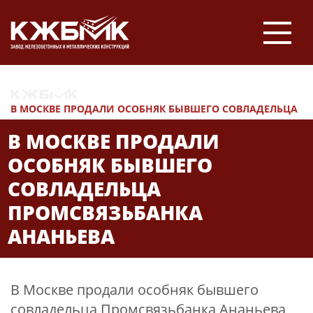
НОВОСТИ
В МОСКВЕ ПРОДАЛИ ОСОБНЯК БЫВШЕГО СОВЛАДЕЛЬЦА
ПРОМСВЯЗЬБАНКА АНАНЬЕВА
В МОСКВЕ ПРОДАЛИ
ОСОБНЯК БЫВШЕГО
СОВЛАДЕЛЬЦА
ПРОМСВЯЗЬБАНКА
АНАНЬЕВА
29 April 2025
В Москве продали особняк бывшего
совладельца Промсвязьбанка Ананьева