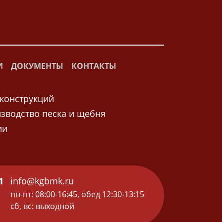
И
ДОКУМЕНТЫ
КОНТАКТЫ
конструкций
зводство песка и щебня
ии
1
info@kgbmk.ru
пн-пт: 08:00-16:45, обед 12:30-13:15
сб, вс: выходной